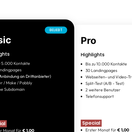
sic
Pro
ights
Highlights
zu 5.000 Kontakte
Bis zu 10.000 Kontakte
andingpages
30 Landingpages
(Anbindung an Drittanbieter)
Webseiten- und Video-Tr
er / Make / Pabbly
Split-Test (A/B - Test)
ne Subdomain
2 weitere Benutzer
Telefonsupport
Special
ial
Erster Monat für
€ 1,00
er Monat für
€ 1,00