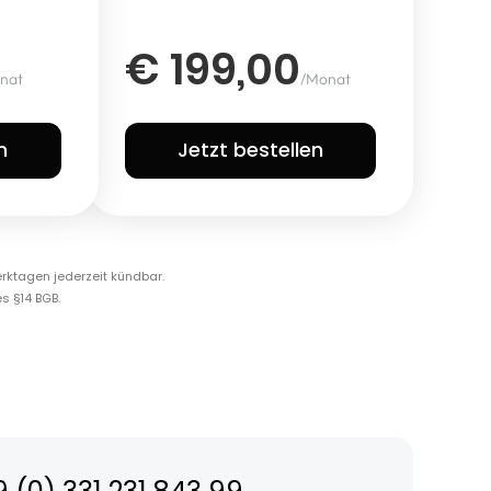
€ 199,00
nat
/Monat
n
Jetzt bestellen
rktagen jederzeit kündbar.
s §14 BGB.