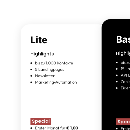
Ba
Lite
Highl
Highlights
bis 
bis zu 1.000 Kontakte
15 L
5 Landingpages
API 
Newsletter
Zapi
Marketing-Automation
Eige
Special
Spec
Erster Monat für
€ 1,00
Erst