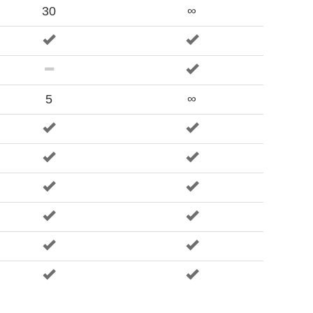
30
∞
5
∞