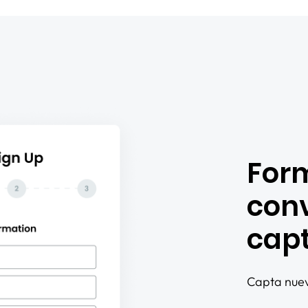
Form
conv
capt
Capta nuevo