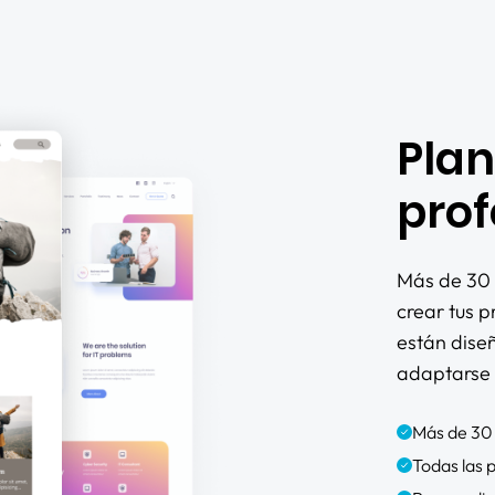
Plan
prof
Más de 30 
crear tus p
están dise
adaptarse 
Más de 30 
Todas las p