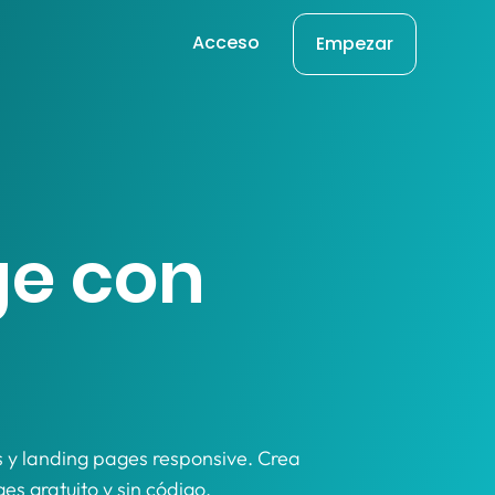
Acceso
Empezar
ge con
ls y landing pages responsive. Crea
es gratuito y sin código.