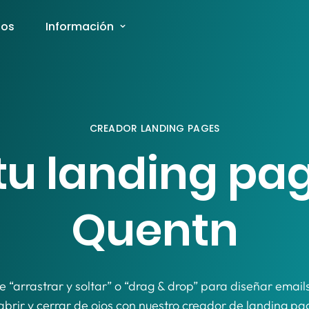
ios
Información
CREADOR LANDING PAGES
tu landing pa
Quentn
e “arrastrar y soltar” o “drag & drop” para diseñar emai
 abrir y cerrar de ojos con nuestro creador de landing pag